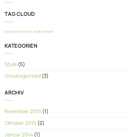
post
with
TAG CLOUD
Images
brooklyn
fashion
style
women
KATEGORIEN
Style
(5)
Uncategorized
(3)
ARCHIV
November 2015
(1)
Oktober 2015
(2)
Januar 2014
(1)