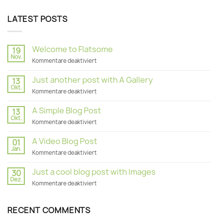
LATEST POSTS
Welcome to Flatsome
19
Nov.
für
Kommentare deaktiviert
Welcome
to
Just another post with A Gallery
13
Flatsome
Okt.
für
Kommentare deaktiviert
Just
another
A Simple Blog Post
13
post
Okt.
für
Kommentare deaktiviert
with
A
A
Simple
A Video Blog Post
Gallery
01
Blog
Jan.
für
Kommentare deaktiviert
Post
A
Video
Just a cool blog post with Images
30
Blog
Dez.
für
Kommentare deaktiviert
Post
Just
a
cool
RECENT COMMENTS
blog